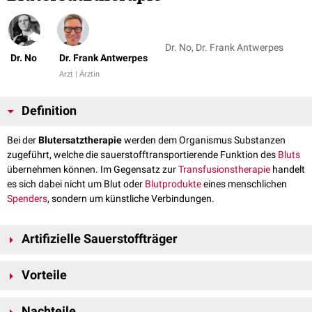
Dr. No, Dr. Frank Antwerpes
Dr. No
Dr. Frank Antwerpes
Arzt | Ärztin
Definition
Bei der
Blutersatztherapie
werden dem Organismus Substanzen
zugeführt, welche die sauerstofftransportierende Funktion des
Bluts
übernehmen können. Im Gegensatz zur
Transfusionstherapie
handelt
es sich dabei nicht um Blut oder
Blutprodukte
eines menschlichen
Spenders
, sondern um künstliche Verbindungen.
Artifizielle Sauerstoffträger
Es gibt zwei Arten von
artifiziellen
Sauerstoffträgern:
Vorteile
Hämoglobinbasierte Sauerstoffträger
Künstliche Blutersatzmittel haben gegenüber Bluttransfusionen
Hämoglobin
ist die sauerstoffbindende Komponente in den
Nachteile