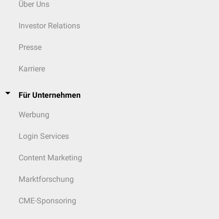
Hitzetod
Über Uns
Tod im Wasser
Plötzlicher Kindstod
Investor Relations
Intrauteriner Fruchttod
Mors in tabula
: Tod während einer
Operation
Presse
Mors in coitu
: Tod während des
Beischlafs
Karriere
Für Unternehmen
Werbung
Login Services
Content Marketing
Marktforschung
CME-Sponsoring