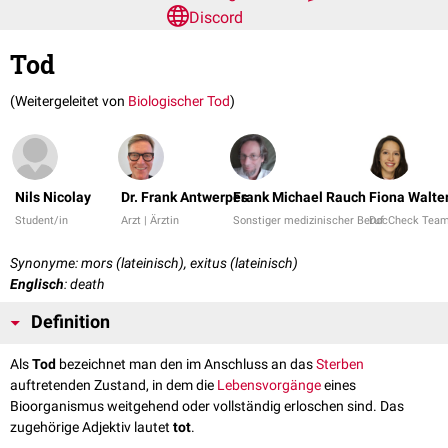
Discord
Tod
(Weitergeleitet von
Biologischer Tod
)
Nils Nicolay
Dr. Frank Antwerpes
Frank Michael Rauch
Fiona Walte
Student/in
Arzt | Ärztin
Sonstiger medizinischer Beruf
DocCheck Tea
Synonyme: mors (lateinisch), exitus (lateinisch)
Englisch
: death
Definition
Als
Tod
bezeichnet man den im Anschluss an das
Sterben
auftretenden Zustand, in dem die
Lebensvorgänge
eines
Bioorganismus weitgehend oder vollständig erloschen sind. Das
zugehörige Adjektiv lautet
tot
.