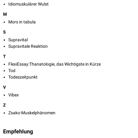
Idiomuskulärer Wulst
M
Mors in tabula
S
Supravital
Supravitale Reaktion
T
FlexiEssay:Thanatologie, das Wichtigste in Kürze
Tod
Todeszeitpunkt
V
Vibex
Z
Zsako-Muskelphänomen
Empfehlung