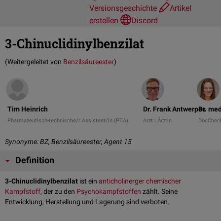
Versionsgeschichte
Artikel
erstellen
Discord
3-Chinuclidinylbenzilat
(Weitergeleitet von
Benzilsäureester
)
Tim Heinrich
Dr. Frank Antwerpes
Dr. me
Pharmazeutisch-technische/r Assistent/in (PTA)
Arzt | Ärztin
DocChec
Synonyme: BZ, Benzilsäureester, Agent 15
Definition
3-Chinuclidinylbenzilat
ist ein
anticholinerger
chemischer
Kampfstoff
, der zu den
Psychokampfstoffen
zählt. Seine
Entwicklung, Herstellung und Lagerung sind verboten.