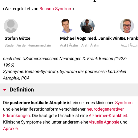
(Weitergeleitet von
Benson-Syndrom
)
Stefan Götze
Michael Vogt
Dr. med. Jannik Winter
Dr. Fran
Student/in der Humanmedizin
Arzt | Ärztin
Arzt | Ärztin
Arzt | Ärzti
nach dem US-amerikanischen Neurologen D. Frank Benson (1928-
1996)
Synonyme: Benson-Syndrom, Syndrom der posterioren kortikalen
Atrophie, PCA
Definition
Die
posteriore kortikale Atrophie
ist ein seltenes klinisches
Syndrom
und eine Manifestationsform verschiedener
neurodegenerativer
Erkrankungen
. Die häufigste Ursache ist eine
Alzheimer-Krankheit
.
Klinische Symptome sind unter anderem eine
visuelle
Agnosie
und
Apraxie
.