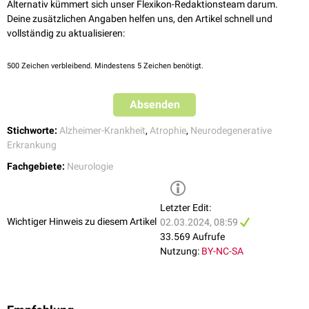
Alternativ kümmert sich unser Flexikon-Redaktionsteam darum.
Im weiteren Verlauf sind
amnestische
Symptome und Störungen der
verkannte Demenzerkrankung
, Klinische Monatsblätter für
Deine zusätzlichen Angaben helfen uns, den Artikel schnell und
[
2
]
Exekutivfunktion
möglich.
Augenheilkunde, 2011
vollständig zu aktualisieren:
500
Zeichen verbleibend. Mindestens 5 Zeichen benötigt.
Absenden
Stichworte:
Alzheimer-Krankheit
,
Atrophie
,
Neurodegenerative
Erkrankung
Fachgebiete:
Neurologie
Letzter Edit:
Wichtiger Hinweis zu diesem Artikel
02.03.2024, 08:59
33.569 Aufrufe
Nutzung:
BY-NC-SA