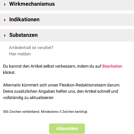
Wirkmechanismus
B-Raf ist bei bestimmten Tumoren durch
Mutation
(z.B. die
V600E-
Indikationen
Mutation
)
konstitutiv
aktiviert, was dazu führt, dass auf dem
MAPK/ERK-Signalweg
die
Proliferation
der Tumorzelle angeregt wird.
BRAF-Inhibitoren werden vor allem zur Therapie des
malignen
Die Hemmung von B-Raf blockiert den Signalweg und induziert so die
Substanzen
Melanoms
, aber auch bei anderen soliden Tumoren eingesetzt.
Apoptose
der Tumorzellen, was klinisch zu einer
Remission
des Tumors
Dabrafenib
führt.
Artikelinhalt ist veraltet?
Encorafenib
Hier melden
Sorafenib
Tovorafenib
Du kannst den Artikel selbst verbessern, indem du auf
Bearbeiten
Vemurafenib
klickst.
Hinweis
: Sorafenib und Encorafenib sind keine reinen BRAF-Inhibitoren,
sondern hemmen auch andere
Proteinkinasen
.
Alternativ kümmert sich unser Flexikon-Redaktionsteam darum.
Deine zusätzlichen Angaben helfen uns, den Artikel schnell und
vollständig zu aktualisieren:
500
Zeichen verbleibend. Mindestens 5 Zeichen benötigt.
Absenden