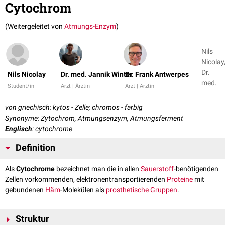
Cytochrom
(Weitergeleitet von
Atmungs-Enzym
)
Nils
Nicolay
Dr.
Nils Nicolay
Dr. med. Jannik Winter
Dr. Frank Antwerpes
med.
Student/in
Arzt | Ärztin
Arzt | Ärztin
Jannik
Winter
von griechisch: kytos - Zelle; chromos - farbig
+ 2
Synonyme: Zytochrom, Atmungsenzym, Atmungsferment
Englisch
: cytochrome
Definition
Als
Cytochrome
bezeichnet man die in allen
Sauerstoff
-benötigenden
Zellen vorkommenden, elektronentransportierenden
Proteine
mit
gebundenen
Häm
-Molekülen als
prosthetische Gruppen
.
Struktur