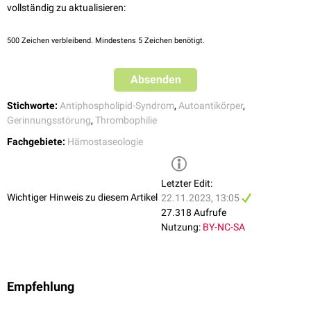
nachgewiesen werden.
vollständig zu aktualisieren:
Aussagekraft
500
Zeichen verbleibend. Mindestens 5 Zeichen benötigt.
Die
Spezifität
der Anti-Beta-2-Glykoprotein-I-Antikörper ist im Vergleich
zu
Anti-Cardiolipin-Antikörpern
höher, die
Sensitivität
jedoch geringer.
Absenden
Um ein Antiphospholipidsyndrom zu diagnostizieren, muss der Nachweis
von Anti-Beta-2-Glykoprotein-I-Antikörpern nach 12 Wochen erneut
Stichworte:
Antiphospholipid-Syndrom
,
Autoantikörper
,
bestätigt werden, da Antiphospholipid-Antikörper auch
transient
Gerinnungsstörung
,
Thrombophilie
auftreten können (z.B. bei
Infektionen
). Zudem muss eine typische
Fachgebiete:
Hämostaseologie
klinische
Symptomatik
vorliegen.
Letzter Edit:
Wichtiger Hinweis zu diesem Artikel
22.11.2023, 13:05
27.318 Aufrufe
Nutzung:
BY-NC-SA
Empfehlung