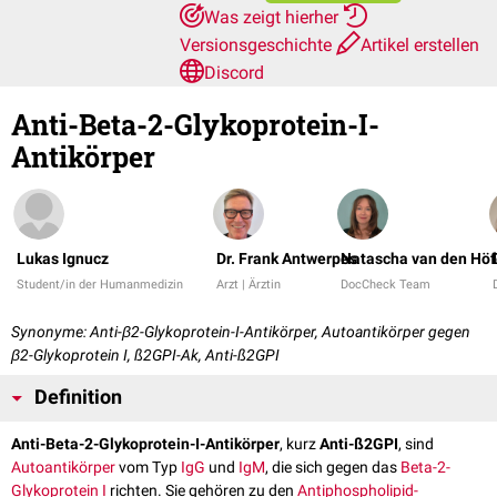
Was zeigt hierher
Versionsgeschichte
Artikel erstellen
Discord
Anti-Beta-2-Glykoprotein-I-
Antikörper
Lukas Ignucz
Dr. Frank Antwerpes
Natascha van den Höf
Student/in der Humanmedizin
Arzt | Ärztin
DocCheck Team
Synonyme: Anti-β2-Glykoprotein-I-Antikörper, Autoantikörper gegen
β2-Glykoprotein I, ß2GPI-Ak, Anti-ß2GPI
Definition
Anti-Beta-2-Glykoprotein-I-Antikörper
, kurz
Anti-ß2GPI
, sind
Autoantikörper
vom Typ
IgG
und
IgM
, die sich gegen das
Beta-2-
Glykoprotein I
richten. Sie gehören zu den
Antiphospholipid-