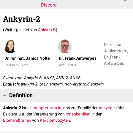
Discord
Ankyrin-2
(Weitergeleitet von
Ankyrin-B
)
Dr. rer. nat.
Janica Nolte,
Dr. Frank
Dr. rer. nat. Janica Nolte
Dr. Frank Antwerpes
Antwerpes
DocCheck Team
Arzt | Ärztin
Synonyme: Ankyrin-B, ANK2, ANK-2, ANKB
Englisch
: ankyrin-2, brain ankyrin, non-erythroid ankyrin
Definition
Ankyrin-2
ist ein
Adapterprotein
, das zur Familie der
Ankyrine
zählt.
Es dient u.a. der Verankerung von
Ionenkanälen
in den
Biomembranen
von
Kardiomyozyten
.