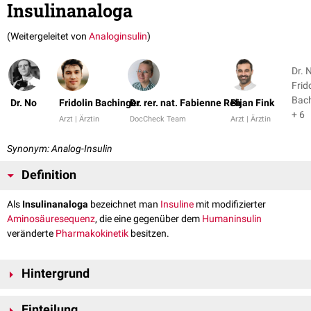
Insulinanaloga
(Weitergeleitet von
Analoginsulin
)
Dr. 
Frid
Bach
Dr. No
Fridolin Bachinger
Dr. rer. nat. Fabienne Reh
Bijan Fink
+ 6
Arzt | Ärztin
DocCheck Team
Arzt | Ärztin
Synonym: Analog-Insulin
Definition
Als
Insulinanaloga
bezeichnet man
Insuline
mit modifizierter
Aminosäuresequenz
, die eine gegenüber dem
Humaninsulin
veränderte
Pharmakokinetik
besitzen.
Hintergrund
Die Motivation für die Entwicklung der Insulinanaloga war, die
Einteilung
Steuerbarkeit der Insulintherapie zu verbessern. Bei Normalinsulin setzt