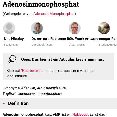
Adenosinmonophosphat
(Weitergeleitet von
Adenosin-Monophosphat
)
Nils Nicolay
Dr. rer. nat. Fabienne Reh
Dr. Frank Antwerpes
Ansgar Rei
Student/in
DocCheck Team
Arzt | Ärztin
Student/in d
Oops. Das hier ist ein Articulus brevis minimus.
Klick auf
"Bearbeiten"
und mach daraus einen Articulus
longissimus!
Synonyme: Adenylat, AMP, Adenylsäure
Englisch
: adenosine monophosphate
Definition
Adenosinmonophosphat
, kurz
AMP
, ist ein
Nukleotid
. Es ist das