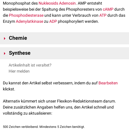
Monophosphat des
Nukleosids
Adenosin
. AMP entsteht
beispielsweise bei der Spaltung des Phosphoresters von
cAMP
durch
die
Phosphodiesterase
und kann unter Verbrauch von
ATP
durch das
Enzym
Adenylatkinase
zu
ADP
phosphoryliert werden.
Chemie
Adenosinmonophosphat hat die
Summenformel
C
H
N
O
P und eine
10
14
5
7
Synthese
molare Masse
von 347,2 g/
mol
.
AMP besteht aus der
Purinbase
Adenin
, die über eine
N-glykosidische
Das
Molekül
kann ausgehend von
Inosinsäure
(Inosin-5'-
Artikelinhalt ist veraltet?
Bindung
an die
Pentose
Ribose
gebunden ist (
Adenosin
). An das 5'-Ende
monophosphat/IMP) synthetisiert werden. Hierfür verknüpft die
Hier melden
des Zuckermoleküls ist ein
Phosphatrest
gebunden.
Adenylosuccinat-Synthase
, IMP mit
Aspartat
unter Verbrauch von
GTP
.
Das entstehende
Adenylosuccinat
(Adenylbernsteinsäure) wird durch die
Du kannst den Artikel selbst verbessern, indem du auf
Bearbeiten
Adenylosuccinat-Lyase
in
Fumarat
und AMP gespalten.
klickst.
Alternativ kümmert sich unser Flexikon-Redaktionsteam darum.
Deine zusätzlichen Angaben helfen uns, den Artikel schnell und
vollständig zu aktualisieren:
500
Zeichen verbleibend. Mindestens 5 Zeichen benötigt.