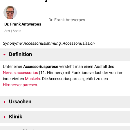
Dr. Frank Antwerpes
Dr. Frank Antwerpes
Arzt | Ärztin
Synonyme: Accessoriuslähmung, Accessoriusläsion
Definition
Unter einer
Accessoriusparese
versteht man einen Ausfall des
Nervus accessorius
(11. Hirnnerv) mit Funktionsverlust der von ihm
innervierten
Muskeln
. Die Accessoriusparese gehört zu den
Hirnnervenparesen
.
Ursachen
Mögliche Ursachen einer Accessoriusparese sind:
Klinik
Traumata
, z.B. durch
Kompression
,
Neck Dissection
Infektionen
z. B.
Borreliose
,
Tuberkulose
,
Lues
Die resultierenden neurologischen Ausfälle der Accessoriusparese sind