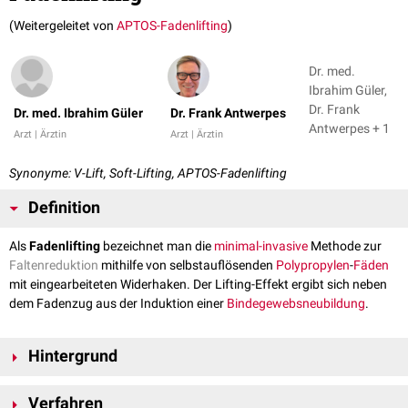
(Weitergeleitet von
APTOS-Fadenlifting
)
Dr. med.
Ibrahim Güler,
Dr. Frank
Dr. med. Ibrahim Güler
Dr. Frank Antwerpes
Antwerpes + 1
Arzt | Ärztin
Arzt | Ärztin
Synonyme: V-Lift, Soft-Lifting, APTOS-Fadenlifting
Definition
Als
Fadenlifting
bezeichnet man die
minimal-invasive
Methode zur
Faltenreduktion
mithilfe von selbstauflösenden
Polypropylen
-
Fäden
mit eingearbeiteten Widerhaken. Der Lifting-Effekt ergibt sich neben
dem Fadenzug aus der Induktion einer
Bindegewebsneubildung
.
Hintergrund
Liftingverfahren sind Methoden der
ästhetischen Chirurgie
, um
Verfahren
erschlaffte Haut zu straffen. Das Fadenlifting stellt diesbezüglich eine