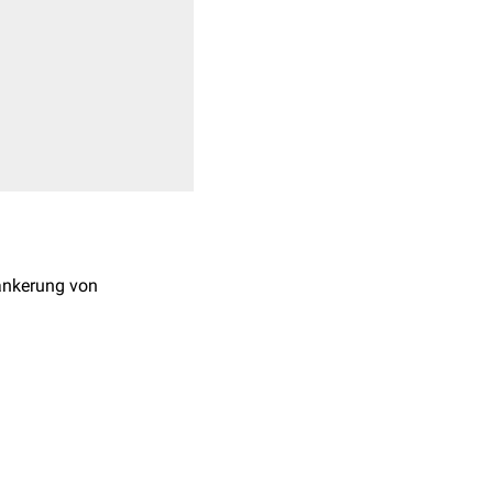
rankerung von
ls 50
Exons
, die sich über
tehen eine Vielzahl