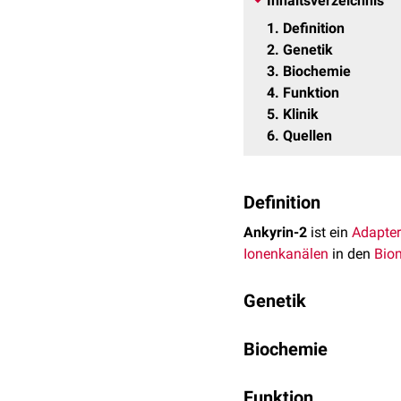
Inhaltsverzeichnis
1
Definition
2
Genetik
3
Biochemie
4
Funktion
5
Klinik
6
Quellen
Definition
Ankyrin-2
ist ein
Adapter
Ionenkanälen
in den
Bio
Genetik
Das ANK2–
Gen
ist auf
C
Biochemie
einen Bereich von etwa 
unterschiedlicher Protei
Der Aufbau von Ankyrin-2 
Funktion