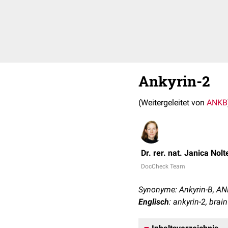
Ankyrin-2
(Weitergeleitet von
ANKB
Dr. rer. nat. Janica Nolt
DocCheck Team
Synonyme: Ankyrin-B, A
Englisch
: ankyrin-2, brai