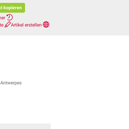
at kopieren
her
hte
Artikel erstellen
nk Antwerpes