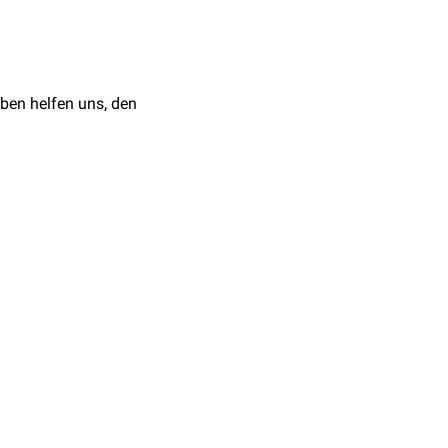
l von etwa 150 µg/l
in
Blut
und
Urin
messen.
globin
und ein
eltene Krankheitsbild wird
ben helfen uns, den