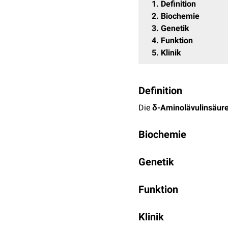
1
Definition
2
Biochemie
3
Genetik
4
Funktion
5
Klinik
Definition
Die
δ-Aminolävulinsäur
Biochemie
Das Protein δ-Aminolävul
Genetik
Aminosäuren
und hat ei
zusammengesetzt und wie
Die δ-Aminolävulinsäure
Untereinheiten, die ein
Funktion
Zi
reguliert, wobei das akt
Die δ-Aminolävulinsäured
Klinik
Molekülen
δ-Aminolävul