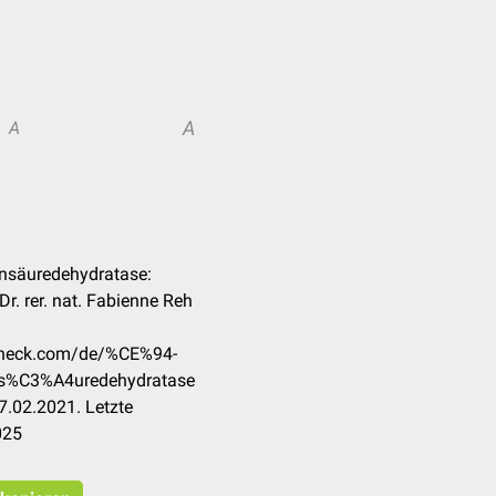
A
A
insäuredehydratase:
Dr. rer. nat. Fabienne Reh
ccheck.com/de/%CE%94-
s%C3%A4uredehydratase
7.02.2021. Letzte
025