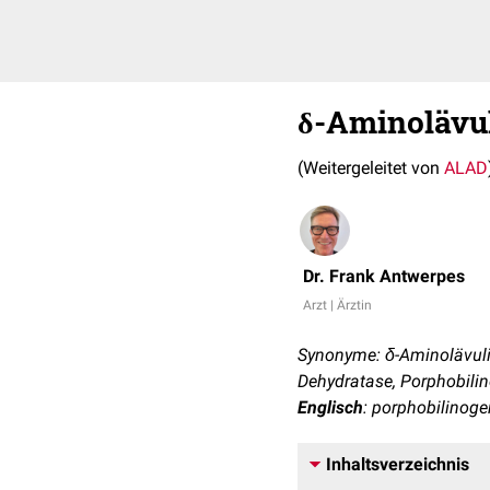
δ-Aminolävu
(Weitergeleitet von
ALAD
Dr. Frank Antwerpes
Arzt | Ärztin
Synonyme: δ-Aminolävuli
Dehydratase, Porphobili
Englisch
: porphobilinog
Inhaltsverzeichnis