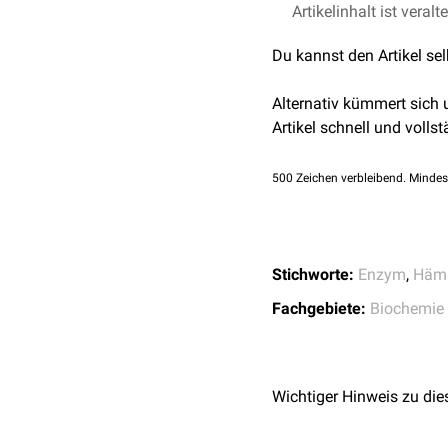
Der ALAD-Aktivität ist i
Artikelinhalt ist veralt
kommt es zu einer Hemmu
δ-Aminolävulinsäuredehy
Du kannst den Artikel se
Ein ALAD-Mangel durch 
Zwischenprodukt der
Hä
als
ALA-Dehydratasemang
Alternativ kümmert sich
Artikel schnell und vollst
500
Zeichen verbleibend. Mindes
Stichworte:
Enzym
,
Häm
Fachgebiete:
Biochemie
Wichtiger Hinweis zu die