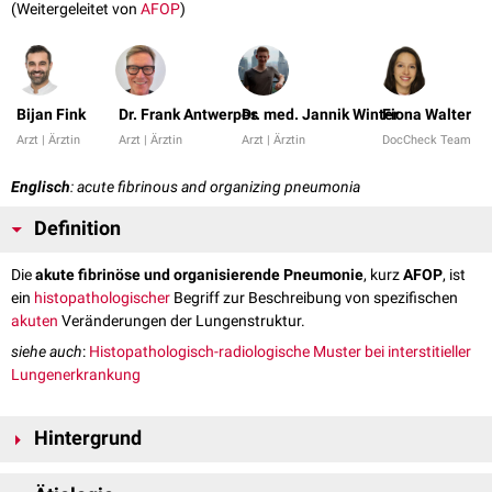
(Weitergeleitet von
AFOP
)
Bijan Fink
Dr. Frank Antwerpes
Dr. med. Jannik Winter
Fiona Walter
Arzt | Ärztin
Arzt | Ärztin
Arzt | Ärztin
DocCheck Team
Englisch
: acute fibrinous and organizing pneumonia
Definition
Die
akute fibrinöse und organisierende Pneumonie
, kurz
AFOP
, ist
ein
histopathologischer
Begriff zur Beschreibung von spezifischen
akuten
Veränderungen der Lungenstruktur.
siehe auch
:
Histopathologisch-radiologische Muster bei interstitieller
Lungenerkrankung
Hintergrund
Die akute fibrinöse und organisierende Pneumonie ist ein seltenes akutes