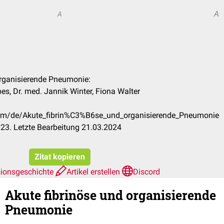
A
A
 organisierende Pneumonie:
pes, Dr. med. Jannik Winter, Fiona Walter
.com/de/Akute_fibrin%C3%B6se_und_organisierende_Pneumonie
23. Letzte Bearbeitung 21.03.2024
Zitat kopieren
sionsgeschichte
Artikel erstellen
Discord
Akute fibrinöse und organisierende
Pneumonie