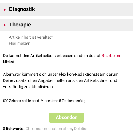
Klinisch imponiert eine
Panzytopenie
mit den Symptomen:
Diagnostik
Anämie
erhöhte Infektanfälligkeit (
Leukopenie
) und
Die Diagnostik des 5q-Syndroms erfolgt auf Grundlage des
hämorrhagische Diathese
Therapie
(
Thrombozytopenie
).
anamnestischen
Befundes, der
körperlichen Untersuchung
und der
Laboruntersuchung des Blutes (
Blutbild
,
CRP
,
Blutausstrich
) und des
Die Therapie kann entsprechend den Behandlungsoptionen der
Artikelinhalt ist veraltet?
Knochenmarks
. Das
Hämatomyelogramm
zeigt eine verminderte
myelodysplastischen Syndrome (siehe dort)
supportiv
oder
Hier melden
Fraktion
mikrozytärer
mononukleärer
Megakaryozyten
.
immunmodulatorisch
erfolgen.
Die Sicherung des Befundes beruht auf dem Deletionsnachweis in der
siehe auch:
Chromosomenaberration
Du kannst den Artikel selbst verbessern, indem du auf
Bearbeiten
Chromosomenanalyse
.
klickst.
Alternativ kümmert sich unser Flexikon-Redaktionsteam darum.
Deine zusätzlichen Angaben helfen uns, den Artikel schnell und
vollständig zu aktualisieren:
500
Zeichen verbleibend. Mindestens 5 Zeichen benötigt.
Absenden
Stichworte:
Chromosomenaberration
,
Deletion