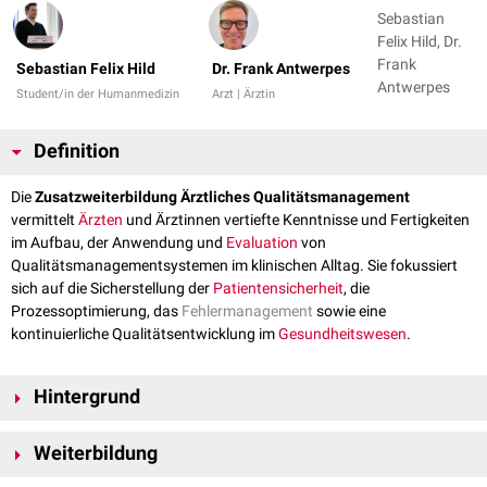
Sebastian
Felix Hild, Dr.
Frank
Sebastian Felix Hild
Dr. Frank Antwerpes
Antwerpes
Student/in der Humanmedizin
Arzt | Ärztin
Definition
Die
Zusatzweiterbildung Ärztliches Qualitätsmanagement
vermittelt
Ärzten
und Ärztinnen vertiefte Kenntnisse und Fertigkeiten
im Aufbau, der Anwendung und
Evaluation
von
Qualitätsmanagementsystemen im klinischen Alltag. Sie fokussiert
sich auf die Sicherstellung der
Patientensicherheit
, die
Prozessoptimierung, das
Fehlermanagement
sowie eine
kontinuierliche Qualitätsentwicklung im
Gesundheitswesen
.
Hintergrund
Das ärztliche
Qualitätsmanagement
hat in den vergangenen
Weiterbildung
Jahrzehnten zunehmend an Bedeutung gewonnen. Steigende
Anforderungen an Patientensicherheit, Prozessoptimierung und