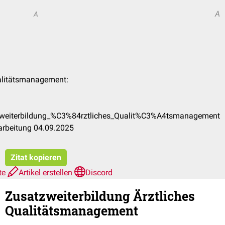
A
A
ualitätsmanagement:
tzweiterbildung_%C3%84rztliches_Qualit%C3%A4tsmanagement
arbeitung 04.09.2025
Zitat kopieren
te
Artikel erstellen
Discord
Zusatzweiterbildung Ärztliches
Qualitätsmanagement