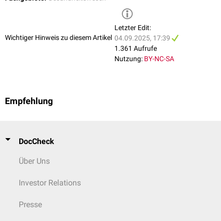
Patienten- und Mitarbeitersicherheit
Qualitätsmanagement
als Führungsaufgabe
Letzter Edit:
Rechtliche und ethische Rahmenbedingungen (z.B. Datenschutz,
Wichtiger Hinweis zu diesem Artikel
04.09.2025, 17:39
SGB V
,
G-BA
-Richtlinien)
1.361 Aufrufe
Implementierung und Überprüfung der Einhaltung von ärztlichen
Nutzung:
BY-NC-SA
Leitlinien
Kommunikation
, Change-Management und
interdisziplinäre
Zusammenarbeit
Empfehlung
DocCheck
Über Uns
Investor Relations
Presse