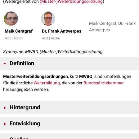
(Weitergeleitet von
(Muster-)Weiterbildungsordnung
)
Maik Centgraf, Dr. Frank
Antwerpes
Maik Centgraf
Dr. Frank Antwerpes
Arzt | Ärztin
Arzt | Ärztin
Synonyme: MWBO, (Muster-)Weiterbildungsordnung
Definition
Musterweiterbildungsordnungen
, kurz
MWBO
, sind Empfehlungen
für die ärztliche
Weiterbildung
, die von der
Bundesärztekammer
herausgegeben werden.
Hintergrund
Die ärztliche Weiterbildung (z.B. Erwerb einer Facharzt- oder
Entwicklung
Zusatzbezeichnung) wird in Deutschland durch die jeweiligen
Landesprüfungsämter
(kurz: "LPA") als Körperschaften des öffentlichen
Nach Beschlussfassungen der
Deutschen Ärztetage
2003 und 2010
Rechts überwacht. Hierfür stellt das jeweilige Landesprüfungsamt eine