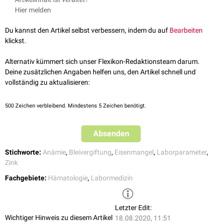
Eisenmangelanämie
kommt es daher zu einem kontinuierlichen Anstieg
Protoporphyrin, das
Eisenatome
gebunden hat. Diese Eigenschaft
Hier melden
der Zinkprotoporphyrin-Konzentration in den
Erythrozyten
.
ermöglicht die einfache
fluorimetrische
Messung des
Des weiteren hemmt
Blei
das Enzym
Ferrochelatase
, das physiologisch
Zinkprotoporphyrin-Gehalts im
Vollblut
, die zur indirekten
Du kannst den Artikel selbst verbessern, indem du auf
Bearbeiten
den Einbau von Eisenionen ins
Häm
-Gerüst katalysiert. Deswegen ist bei
Quantifizierung
eines Eisendefizits genutzt werden kann.
klickst.
Bleivergiftungen
Zinkprotoporphyrin erhöht, da hier wiederum Zinkionen
präferentiell eingebaut werden.
Alternativ kümmert sich unser Flexikon-Redaktionsteam darum.
Deine zusätzlichen Angaben helfen uns, den Artikel schnell und
vollständig zu aktualisieren:
500
Zeichen verbleibend. Mindestens 5 Zeichen benötigt.
Absenden
Stichworte:
Anämie
,
Bleivergiftung
,
Eisenmangel
,
Laborparameter
,
Zink
Fachgebiete:
Hämatologie
,
Labormedizin
Letzter Edit:
Wichtiger Hinweis zu diesem Artikel
18.08.2020, 11:51