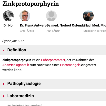
Zinkprotoporphyrin
Dr. No
Dr. Frank Antwerpes
Dr. med. Norbert Ostendorf
Stud. Med. Mi
Arzt | Ärztin
Arzt | Ärztin
Student/in der Hu
Synonym: ZPP
Definition
Zinkprotoporphyrin
ist ein
Laborparameter
, der im Rahmen der
Anämiediagnostik
zum Nachweis eines
Eisenmangels
eingesetzt
werden kann.
Pathophysiologie
Bei einem Eisenmangel kommt es während der
Erythropoese
zu einem
Labormedizin
ersatzweisen Einbau von
Zink
in den
Protoporphyrin
-Komplex. Dadurch
wird anstelle von
Hämoglobin
Zinkprotoporphyrin gebildet. Bei einer
Zinkprotoporphyrin weist eine stärkere
Fluoreszenz
auf als
Artikelinhalt ist veraltet?