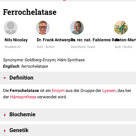
Ferrochelatase
Nils Nicolay
Dr. Frank Antwerpes
Dr. rer. nat. Fabienne Reh
Anton-Mart
Student/in
Arzt | Ärztin
DocCheck Team
Arzt | Ärztin
Synonyme: Goldberg-Enzym, Häm-Synthase
Englisch
: ferrochelatase
Definition
Die
Ferrochelatase
ist ein
Enzym
aus der Gruppe der
Lyasen
, das bei
der
Hämsynthese
verwendet wird.
Biochemie
Ferrochelatase katalysiert den Einbau eines zweiwertigen
Eisenions
Genetik
2+
(Fe
) in den fertigen
Protoporphyrin
-Ring von
Protoporphyrin IX
. Der