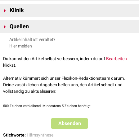
dabei enstehende Eisen-Komplex bildet das
Häm
, das als
prosthetische
Das FECH-
Gen
befindet sich auf
Chromosom 18
am
Genlokus
18q21.31
Gruppe
an das
Globin
-
Molekül
gebunden wird. Ferrochelatase ist somit
Klinik
und umfasst einen Bereich von 38,1
kb
mit 11
Exons
. Das
kodierte
ein wichtiger Katalysator der
Hämsynthese
bzw. der
Hämoglobin
-
[
1
]
Protein
Ferrochelatase besteht aus 423
Aminosäuren
.
Die Aktivität der Ferrochelatase ist beim Krankheitsbild der
Synthese
.
Quellen
erythropoetischen Protoporphyrie
erniedrigt.
↑
Gene Cards.
FECH Gene - Ferrochelatase
. Abgerufen am
Artikelinhalt ist veraltet?
13.06.23
Hier melden
Du kannst den Artikel selbst verbessern, indem du auf
Bearbeiten
klickst.
Alternativ kümmert sich unser Flexikon-Redaktionsteam darum.
Deine zusätzlichen Angaben helfen uns, den Artikel schnell und
vollständig zu aktualisieren:
500
Zeichen verbleibend. Mindestens 5 Zeichen benötigt.
Schematische Darstellung der Hämsynthese und der zugehörigen
Enzymdefekte
Absenden
Stichworte:
Hämsynthese