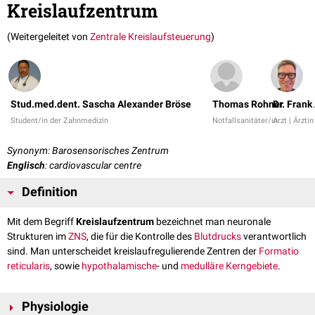
Kreislaufzentrum
(Weitergeleitet von
Zentrale Kreislaufsteuerung
)
Stud.med.dent. Sascha Alexander Bröse
Thomas Rohner
Dr. Fran
Student/in der Zahnmedizin
Notfallsanitäter/in
Arzt | Ärztin
Synonym: Barosensorisches Zentrum
Englisch
: cardiovascular centre
Definition
Mit dem Begriff
Kreislaufzentrum
bezeichnet man neuronale
Strukturen im
ZNS
, die für die Kontrolle des
Blutdrucks
verantwortlich
sind. Man unterscheidet kreislaufregulierende Zentren der
Formatio
reticularis
, sowie
hypothalamische
- und
medulläre
Kerngebiete
.
Physiologie