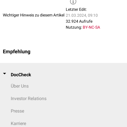
Das
spinale Kreislaufzentrum
ist dem medullären Kreislaufzentrum
nachgeordnet und hat seine Kerngebiete in der Seitensäule und dem
Letzter Edit:
Zentrum des
Rückenmarks
. Es steuert die
Vasokonstriktion
.
Wichtiger Hinweis zu diesem Artikel
21.03.2024, 09:10
32.924 Aufrufe
Nutzung:
BY-NC-SA
Empfehlung
DocCheck
Über Uns
Investor Relations
Presse
Karriere