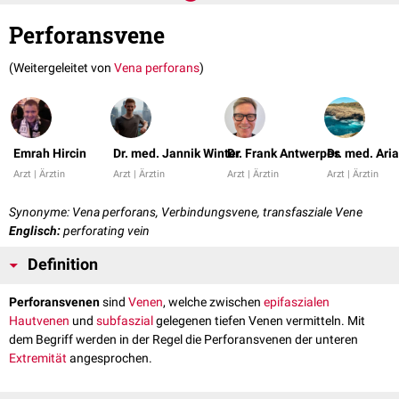
Perforansvene
(Weitergeleitet von
Vena perforans
)
Emrah Hircin
Dr. med. Jannik Winter
Dr. Frank Antwerpes
Dr. med. Ar
Arzt | Ärztin
Arzt | Ärztin
Arzt | Ärztin
Arzt | Ärztin
Synonyme: Vena perforans, Verbindungsvene, transfasziale Vene
Englisch:
perforating vein
Definition
Perforansvenen
sind
Venen
, welche zwischen
epifaszialen
Hautvenen
und
subfaszial
gelegenen tiefen Venen vermitteln. Mit
dem Begriff werden in der Regel die Perforansvenen der unteren
Extremität
angesprochen.