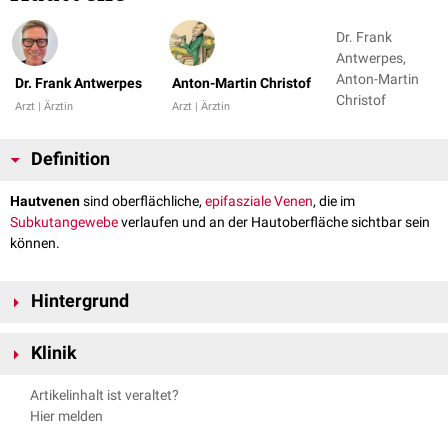
Dr. Frank
Antwerpes,
Anton-Martin
Dr. Frank Antwerpes
Anton-Martin Christof
Christof
Arzt | Ärztin
Arzt | Ärztin
Definition
Hautvenen
sind oberflächliche,
epifasziale
Venen
, die im
Subkutangewebe
verlaufen und an der Hautoberfläche sichtbar sein
können.
Hintergrund
Größere Hautvenen
imponieren
auf der Hautoberfläche oft als bläuliche
Klinik
Linien oder Hauterhebungen. Ihre bläuliche Farbe erhalten sie dadurch,
dass langwelliges rotes
Licht
tiefer in das Gewebe eindringt als
Hautvenen am Arm werden bevorzugt für die
Venenpunktion
bei der
Artikelinhalt ist veraltet?
kurzwelliges blaues Licht. Das rote Licht wird vom venösen
Blut
Blutentnahme
verwendet.
Hier melden
absorbiert, das kurzwellige blaue Licht hingegen reflektiert. In einer
Erweiterte Hautvenen bezeichnet man als
Varizen
, wenn es sich um
Gewebetiefe von bis zu 2 Millimetern erscheinen Venen daher blau.