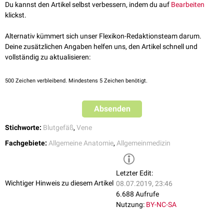
kleinere Gefäße handelt als
Besenreiser
.
Du kannst den Artikel selbst verbessern, indem du auf
Bearbeiten
klickst.
Alternativ kümmert sich unser Flexikon-Redaktionsteam darum.
Deine zusätzlichen Angaben helfen uns, den Artikel schnell und
vollständig zu aktualisieren:
500
Zeichen verbleibend. Mindestens 5 Zeichen benötigt.
Absenden
Stichworte:
Blutgefäß
,
Vene
Fachgebiete:
Allgemeine Anatomie
,
Allgemeinmedizin
Letzter Edit:
Wichtiger Hinweis zu diesem Artikel
08.07.2019, 23:46
6.688 Aufrufe
Nutzung:
BY-NC-SA