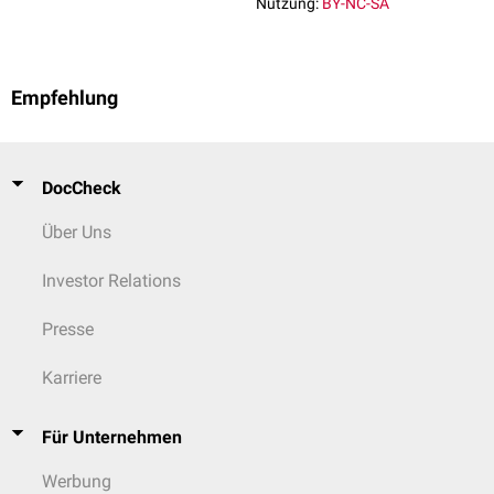
Nutzung:
BY-NC-SA
Nervus tibialis
versorgt.
Empfehlung
DocCheck
Über Uns
Investor Relations
Presse
Karriere
Für Unternehmen
Werbung