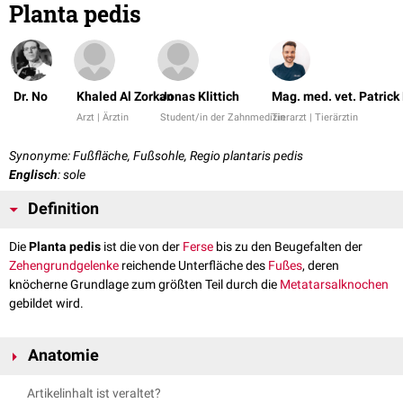
Planta pedis
Dr. No
Khaled Al Zorkan
Jonas Klittich
Mag. med. vet. Patric
Arzt | Ärztin
Student/in der Zahnmedizin
Tierarzt | Tierärztin
Synonyme: Fußfläche, Fußsohle, Regio plantaris pedis
Englisch
: sole
Definition
Die
Planta pedis
ist die von der
Ferse
bis zu den Beugefalten der
Zehengrundgelenke
reichende Unterfläche des
Fußes
, deren
knöcherne Grundlage zum größten Teil durch die
Metatarsalknochen
gebildet wird.
Anatomie
Artikelinhalt ist veraltet?
Relief