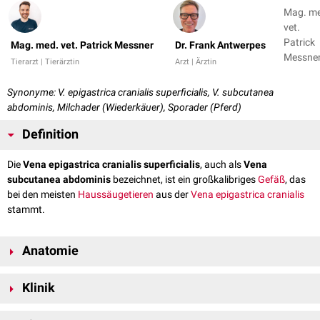
Mag. m
vet.
Patrick
Mag. med. vet. Patrick Messner
Dr. Frank Antwerpes
Messner
Tierarzt | Tierärztin
Arzt | Ärztin
Dr. Fran
Antwer
Synonyme: V. epigastrica cranialis superficialis, V. subcutanea
+ 1
abdominis, Milchader (Wiederkäuer), Sporader (Pferd)
Definition
Die
Vena epigastrica cranialis superficialis
, auch als
Vena
subcutanea abdominis
bezeichnet, ist ein großkalibriges
Gefäß
, das
bei den meisten
Haussäugetieren
aus der
Vena epigastrica cranialis
stammt.
Anatomie
Die Vena epigastrica cranialis superficialis passiert zunächst die
Klinik
Bauchmuskulatur
. Danach verläuft sie
subkutan
und vom
Musculus
cutaneus trunci
bedeckt nach
kaudal
. Beim
Fleischfresser
und
Schwein
Die Vena epigastrica cranialis eignet sich sowohl zur
Blutentnahme
, als
entlässt sie in diesem Bereich die Rami mammarii an die benachbarte