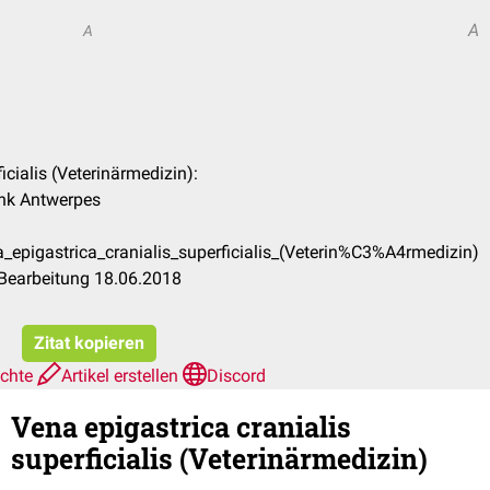
A
A
icialis (Veterinärmedizin):
ank Antwerpes
_epigastrica_cranialis_superficialis_(Veterin%C3%A4rmedizin)
 Bearbeitung 18.06.2018
Zitat kopieren
ichte
Artikel erstellen
Discord
Vena epigastrica cranialis
superficialis (Veterinärmedizin)