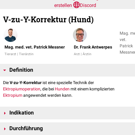
erstellen
Discord
V-zu-Y-Korrektur (Hund)
Mag. m
vet.
Patrick
Mag. med. vet. Patrick Messner
Dr. Frank Antwerpes
Messner
Tierarzt | Tierärztin
Arzt | Ärztin
Dr. Fran
Antwer
Definition
Die
V-zu-Y-Korrektur
ist eine spezielle Technik der
Ektropiumoperation
, die bei
Hunden
mit einem komplizierten
Ektropium
angewendet werden kann.
Indikation
Eine V-zu-Y-Korrektur wird meistens bei einem
narbigen
Ektropium
Durchführung
durchgeführt, z.B.