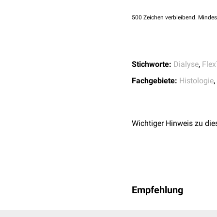
500
Zeichen verbleibend. Mindes
Stichworte:
Dialyse
,
Flex
Fachgebiete:
Histologie
,
Wichtiger Hinweis zu die
Histologisches Präparat 
Empfehlung