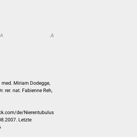
A
A
r. med. Miriam Dodegge,
. rer. nat. Fabienne Reh,
eck.com/de/Nierentubulus
8.2007. Letzte
6