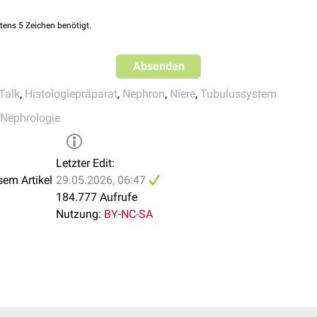
tens 5 Zeichen benötigt.
Absenden
Talk
,
Histologiepräparat
,
Nephron
,
Niere
,
Tubulussystem
Nephrologie
Letzter Edit:
sem Artikel
29.05.2026, 06:47
der Niere, Toluidinblau-Azur-II-Färbung
184.777 Aufrufe
Nutzung:
BY-NC-SA