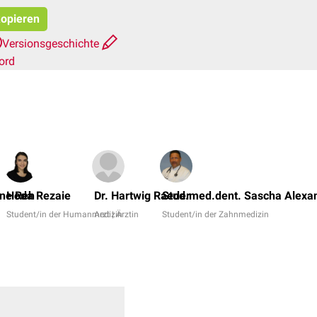
kopieren
Versionsgeschichte
ord
nne Reh
Hoda Rezaie
Dr. Hartwig Raeder
Stud.med.dent. Sascha Alexa
Student/in der Humanmedizin
Arzt | Ärztin
Student/in der Zahnmedizin