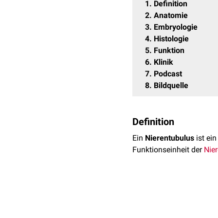
1
Definition
2
Anatomie
3
Embryologie
4
Histologie
5
Funktion
6
Klinik
7
Podcast
8
Bildquelle
Definition
Ein
Nierentubulus
ist ei
Funktionseinheit der
Nier