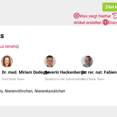
Zitat 
Was zeigt hierher
Artikel erstellen
Disc
us
us renalis
)
Dr. med. Miriam Dodegge
Severin Hackenberger
Dr. rer. nat. Fabie
DocCheck Team
Student/in der Zahnmedizin
DocCheck Team
is, Nierenröhrchen, Nierenkanälchen