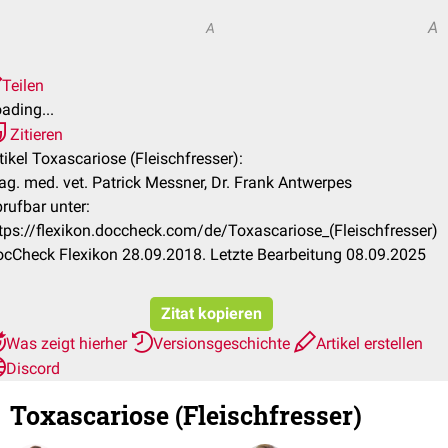
A
A
Teilen
ading...
Zitieren
tikel Toxascariose (Fleischfresser):
g. med. vet. Patrick Messner, Dr. Frank Antwerpes
rufbar unter:
tps://flexikon.doccheck.com/de/Toxascariose_(Fleischfresser)
cCheck Flexikon 28.09.2018. Letzte Bearbeitung 08.09.2025
Zitat kopieren
Was zeigt hierher
Versionsgeschichte
Artikel erstellen
Discord
Toxascariose (Fleischfresser)