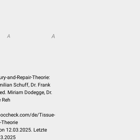
A
A
jury-and-Repair-Theorie:
imilian Schuff, Dr. Frank
ed. Miriam Dodegge, Dr.
e Reh
.doccheck.com/de/Tissue-
r-Theorie
on 12.03.2025. Letzte
03.2025