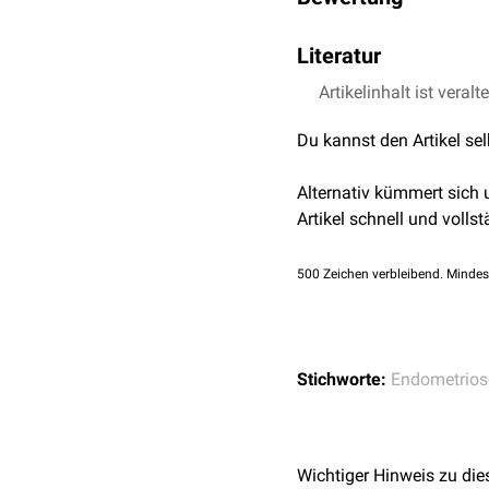
des
Myometriums
. Währ
ständigen mechanischen
In der frühen und mittler
Proliferationsprozess
Literatur
, b
Endometriose im Vergleic
Zellkontakt
in
endometri
Östrogenkonzentrationen 
Artikelinhalt ist veralt
Leyendecker et al (2
Reparaturmechanismen wi
Nachweis, dass eine (ges
Archives of gynecolo
Muskelbewegung
, wodur
Du kannst den Artikel se
Alternativ kümmert sich
Artikel schnell und vollst
500
Zeichen verbleibend. Mindes
Stichworte:
Endometrios
Wichtiger Hinweis zu die