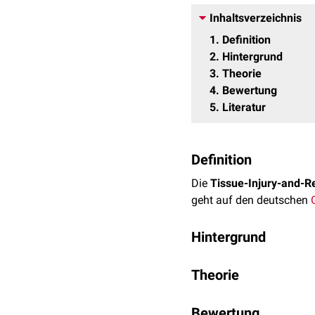
Inhaltsverzeichnis
1
Definition
2
Hintergrund
3
Theorie
4
Bewertung
5
Literatur
Definition
Die
Tissue-Injury-and-R
geht auf den deutschen
Hintergrund
Es gibt verschiedene The
Theorie
Entstehung der Erkrankun
Die TIAR-Theorie sieht d
Bewertung