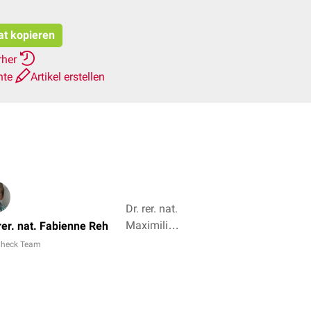
at kopieren
rher
hte
Artikel erstellen
Dr. rer. nat.
Maximilian
 rer. nat. Fabienne Reh
Schuff, Dr.
heck Team
Frank
Antwerpes
+ 2