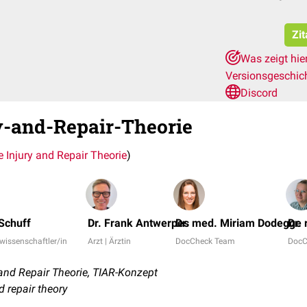
Zit
Was zeigt hie
Versionsgeschic
Discord
y-and-Repair-Theorie
e Injury and Repair Theorie
)
 Schuff
Dr. Frank Antwerpes
Dr. med. Miriam Dodegge
Dr.
rwissenschaftler/in
Arzt | Ärztin
DocCheck Team
DocC
and Repair Theorie, TIAR-Konzept
d repair theory