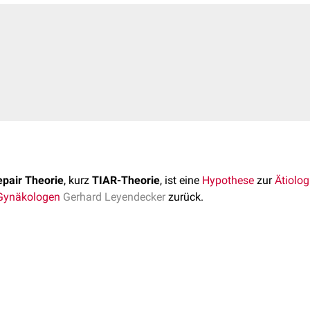
epair Theorie
, kurz
TIAR-Theorie
, ist eine
Hypothese
zur
Ätiolog
Gynäkologen
Gerhard Leyendecker
zurück.
orien zur Entstehung der Endometriose, jedoch kann bisher keine
g hinreichend erklären.
ie Endometriose als Ausdruck einer gestörten
Wundheilung
nach