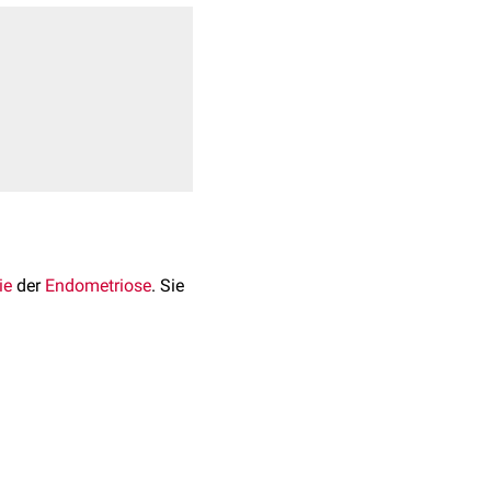
ie
der
Endometriose
. Sie
 dieser Theorien die
 mechanischem
Trauma