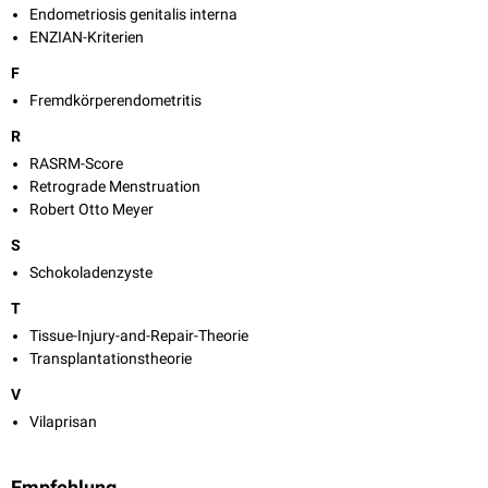
Endometriosis genitalis interna
ENZIAN-Kriterien
F
Fremdkörperendometritis
R
RASRM-Score
Retrograde Menstruation
Robert Otto Meyer
S
Schokoladenzyste
T
Tissue-Injury-and-Repair-Theorie
Transplantationstheorie
V
Vilaprisan