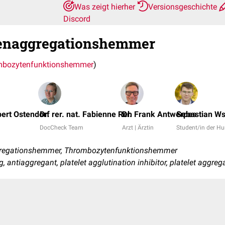
Was zeigt hierher
Versionsgeschichte
Discord
enaggregationshemmer
mbozytenfunktionshemmer
)
bert Ostendorf
Dr. rer. nat. Fabienne Reh
Dr. Frank Antwerpes
Sebastian W
DocCheck Team
Arzt | Ärztin
Student/in der 
gregationshemmer, Thrombozytenfunktionshemmer
ug, antiaggregant, platelet agglutination inhibitor, platelet aggreg