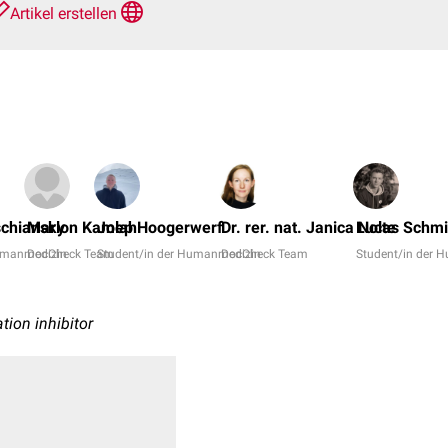
Artikel erstellen
schiansky
Marlon Kamlah
Joep Hoogerwerf
Dr. rer. nat. Janica Nolte
Lucas Schmi
Humanmedizin
DocCheck Team
Student/in der Humanmedizin
DocCheck Team
Student/in der 
ation inhibitor