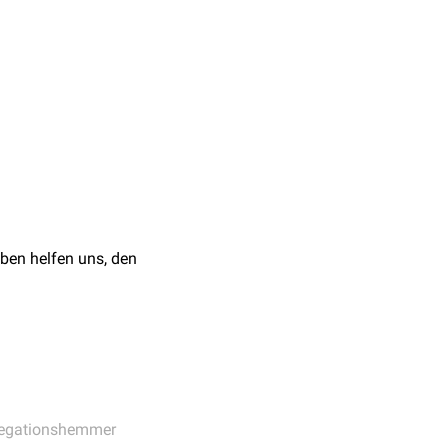
ngen
zur Therapie
APT
fen oder
ben helfen uns, den
egationshemmer