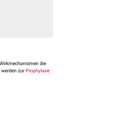
e Wirkmechanismen die
e werden zur
Prophylaxe
amit zu den
eigene Wirkstoffklasse
ation von Thrombozyten
n vivo
bestehen jedoch
APT
erflächen zur Verfügung,