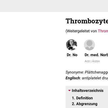
Thrombozyt
(Weitergeleitet von
Thro
Dr. No
Dr. med. Nor
Arzt | Ärztin
Synonyme: Plättchenag
Englisch
: antiplatelet dr
Inhaltsverzeichnis
1
Definition
2
Abgrenzung