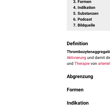
3
Formen
4
Indikation
5
Substanzen
6
Podcast
7
Bildquelle
Definition
Thrombozytenaggregat
Aktivierung
und damit di
und
Therapie
von
arterie
Abgrenzung
Thrombozytenaggregatio
Formen
Medikamenten, die einen 
und sind von den
Antiko
Nach der Anzahl der vera
und die Bildung eines Fi
Indikation
einfache Thrombozyte
vielfältige Wechselwirkun