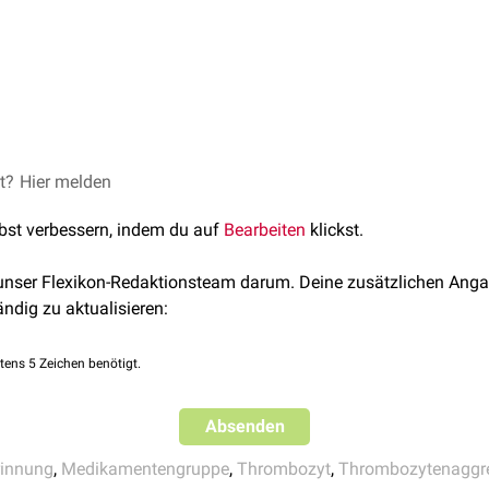
enfunktion wird bei verschiedenen
kardiovaskulären Erkranku
aggregationshemmung
("dual antiplatelet therapy"), kurz DAPT
skaskade
beschleunigt abläuft.
esetzt, unter anderem bei:
ytenaggregationshemmung
("triple antiplatelet therapy"), kurz T
regationshemmern zählen unter anderem:
(Blockade des
P2Y12
-Subtyps)
ens
FlexTalk - Die Blutgerinnung
ie im Rahmen der Nachsorge nach
koronarchirurgischen
Eingrif
et?
© Midjourney
Hier melden
Einsatz.
lbst verbessern, indem du auf
Bearbeiten
klickst.
-Rezeptorantagonisten
 unser Flexikon-Redaktionsteam darum. Deine zusätzlichen Anga
ändig zu aktualisieren:
tens 5 Zeichen benötigt.
Absenden
rinnung
,
Medikamentengruppe
,
Thrombozyt
,
Thrombozytenaggr