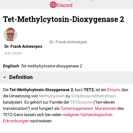
Discord
Tet-Methylcytosin-Dioxygenase 2
Dr. Frank Antwerpes
Dr. Frank Antwerpes
Arzt | Ärztin
Englisch
: Tet methylcytosine dioxygenase 2
Definition
Die
Tet-Methylcytosin-Dioxygenase 2
, kurz
TET2
, ist ein
Enzym
, das
die Umsetzung von
Methylcytosin
zu
5-Hydroxymethylcytosin
katalysiert. Es gehört zur Familie der
TET-Enzyme
("ten-eleven
translocation") und fungiert als
Tumorsuppressor
.
Mutationen
des
TET2-Gens lassen sich bei vielen
malignen hämatologischen
Erkrankungen
nachweisen.