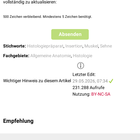
vollständig zu aktualisieren:
herum geleitet werden (z.B. die Sehne des Caput longum des
Musculus
biceps brachii
). An der druckbelasteten Stelle findet sich meist eine
500
Zeichen verbleibend. Mindestens 5 Zeichen benötigt.
faserknorpelige
Gewebeschicht.
Absenden
Stichworte:
Histologiepräparat
,
Insertion
,
Muskel
,
Sehne
Fachgebiete:
Allgemeine Anatomie
,
Histologie
Letzter Edit:
Wichtiger Hinweis zu diesem Artikel
29.05.2026, 07:34
231.288 Aufrufe
Nutzung:
BY-NC-SA
Histologisches Präparat einer Sehne, HE-Färbung
Empfehlung