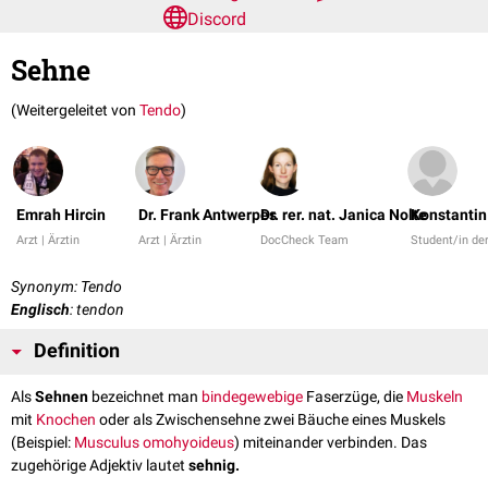
Discord
Sehne
(Weitergeleitet von
Tendo
)
Emrah Hircin
Dr. Frank Antwerpes
Dr. rer. nat. Janica Nolte
Konstantin
Arzt | Ärztin
Arzt | Ärztin
DocCheck Team
Student/in d
Synonym: Tendo
Englisch
: tendon
Definition
Als
Sehnen
bezeichnet man
bindegewebige
Faserzüge, die
Muskeln
mit
Knochen
oder als Zwischensehne zwei Bäuche eines Muskels
(Beispiel:
Musculus omohyoideus
) miteinander verbinden. Das
zugehörige Adjektiv lautet
sehnig.