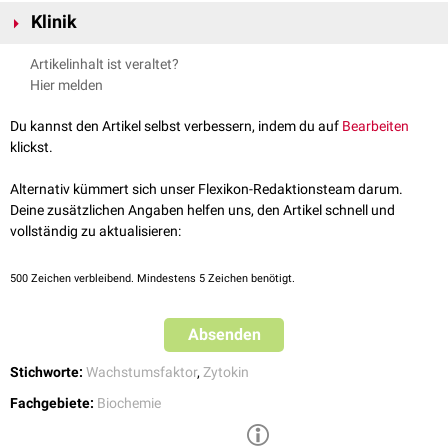
TGF alpha ist ein Signalprotein und vermittelt seine Wirkung somit
Klinik
rezeptorabhängig. In der Regel bindet es an
Rezeptoren
, die über eine
Proteinkinase
verfügen. Es wird u.a. in der
Mukosa
des Magens
TGF alpha ist in die
Tumorgenese
involviert und fördert wahrscheinlich
Artikelinhalt ist veraltet?
produziert, wo es anscheinend eine hemmende Wirkung auf die
die
Angiogenese
. Es ist ein potentieller
Biomarker
für
Magenkarzinome
.
Hier melden
Protonenpumpen
der
Hauptzellen
besitzt und somit den
pH-Wert
erhöht.
Außerdem wird es auch in
Makrophagen
,
Keratinozyten
und
Astrozyten
Du kannst den Artikel selbst verbessern, indem du auf
Bearbeiten
des Gehirns synthetisiert. Bei geschädigten Neuronen des Gehirns
klickst.
konnte eine gesteigerte Produktion von TGF alpha festgestellt werden,
die mit einer vermehrten neuronalen
Proliferation
einhergeht.
Alternativ kümmert sich unser Flexikon-Redaktionsteam darum.
Deine zusätzlichen Angaben helfen uns, den Artikel schnell und
vollständig zu aktualisieren:
500
Zeichen verbleibend. Mindestens 5 Zeichen benötigt.
Absenden
Stichworte:
Wachstumsfaktor
,
Zytokin
Fachgebiete:
Biochemie