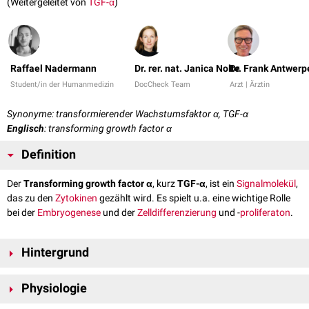
(Weitergeleitet von
TGF-α
)
Raffael Nadermann
Dr. rer. nat. Janica Nolte
Dr. Frank Antwerp
Student/in der Humanmedizin
DocCheck Team
Arzt | Ärztin
Synonyme: transformierender Wachstumsfaktor α, TGF-α
Englisch
: transforming growth factor α
Definition
Der
Transforming growth factor α
, kurz
TGF-α
, ist ein
Signalmolekül
,
das zu den
Zytokinen
gezählt wird. Es spielt u.a. eine wichtige Rolle
bei der
Embryogenese
und der
Zelldifferenzierung
und -
proliferaton
.
Hintergrund
TGF-α zählt zu den
epidermalen Wachstumsfaktoren
und ist
Ligand
des
Physiologie
EGF-Rezeptors
.