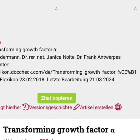
A
A
n
ansforming growth factor α:
dermann, Dr. rer. nat. Janica Nolte, Dr. Frank Antwerpes
nter:
lexikon.doccheck.com/de/Transforming_growth_factor_%CE%B1
lexikon 23.02.2018. Letzte Bearbeitung 21.03.2024
Zitat kopieren
gt hierher
Versionsgeschichte
Artikel erstellen
Transforming growth factor α