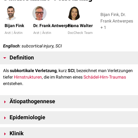
Bijan Fink, Dr.
Frank Antwerpes
Bijan Fink
Dr. Frank Antwerpes
Fiona Walter
+ 1
Arzt | Ärztin
Arzt | Ärztin
DocCheck Team
Englisch
: subcortical injury, SCI
Definition
Als
subkortikale Verletzung
, kurz
SCI
, bezeichnet man Verletzungen
tiefer
Hirnstrukturen
, die im Rahmen eines
Schädel-Hirn-Traumas
entstehen.
Ätiopathogennese
Bei schweren Schädel-Hirn-Traumata, insbesondere bei Verkehrsunfällen
Epidemiologie
mit hoher Geschwindigkeit, können Beschleunigungs- und
Rotationskräfte zu Läsionen tiefer Hirnstrukturen wie
Hirnstamm
,
Ungefähr 5 bis 10 % der Patienten mit einem mittelschweren bis
Basalganglien
,
Thalamus
und
Ventrikel
führen. Bei den meisten
Klinik
schweren Schädel-Hirn-Trauma erleiden subkortikale Verletzungen. Es
Verletzungen handelt es sich um schwere Scherbelastungsverletzungen,