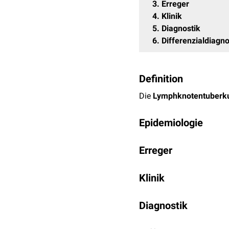
3
Erreger
4
Klinik
5
Diagnostik
6
Differenzialdiagn
Definition
Die
Lymphknotentuberk
Epidemiologie
Eine Lymphknotentuberkul
Erreger
HIV
-infizierten Patienten
Früher wurde die Lymphk
Klinik
Mycobacterium tubercul
Die Lymphknotentuberkul
Diagnostik
zervikalen
und
supraklav
Skrofulose.
Die Diagnose einer Lymp