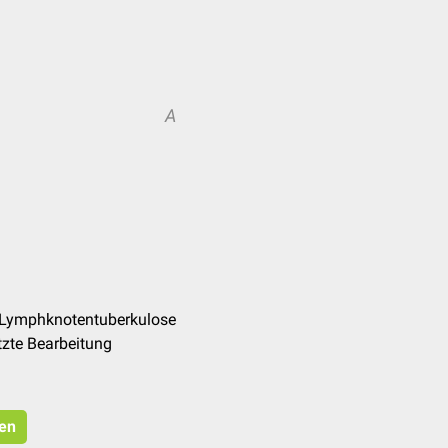
A
/Lymphknotentuberkulose
tzte Bearbeitung
ren