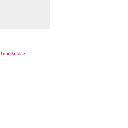
Tuberkulose
.
sich besonders häufig bei
eute überwiegt
g
, wobei v.a. die
n auch von einer
che
Biopsie
gestellt. Eine