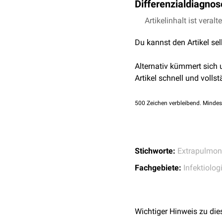
Differenzialdiagno
mikrobiologische
Bestäti
Anfangs sind die Lymphkn
ohne sichtbare
säurefest
Raumforderung
. Es kön
Differenzialdiagnostisch
Artikelinhalt ist veralt
Lymphome
,
metastasier
Bei HIV-infizierten Patie
In weniger als 50 % d.F. 
Du kannst den Artikel se
oder ein
Morbus Castle
meist höher und der kult
Alternativ kümmert sich
Artikel schnell und vollst
500
Zeichen verbleibend. Mindes
Stichworte:
Extrapulmon
Fachgebiete:
Infektiolog
Wichtiger Hinweis zu die