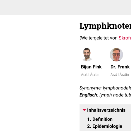
Lymphknoten
(Weitergeleitet von
Skrof
Bijan Fink
Dr. Fran
Arzt | Ärztin
Arzt | Ärztin
Synonyme: lymphonodale T
Englisch
: lymph node tub
Inhaltsverzeichnis
1
Definition
2
Epidemiologie