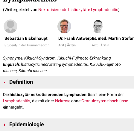
(Weitergeleitet von
Nekrotisierende histiozytäre Lymphadenitis
)
Sebastian Bickelhaupt
Dr. Frank Antwerpes
Dr. med. Martin Stefa
Student/in der Humanmedizin
Arzt | Ärztin
Arzt | Ärztin
Synonyme: Kikuchi-Syndrom, Kikuchi-Fujimoto-Erkrankung
Englisch
: histiocytic necrotizing lymphadenitis, Kikuchi-Fujimoto
disease, Kikuchi disease
Definition
Die
histiozytär nekrotisierenden Lymphadenitis
ist eine Form der
Lymphadenitis
, die mit einer
Nekrose
ohne
Granulozyteneinschlüsse
einhergeht.
Epidemiologie