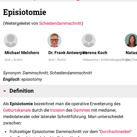
Episiotomie
(Weitergeleitet von
Scheidendammschnitt
)
Michael Melchers
Dr. Frank Antwerpes
Verena Koch
Natas
Arzt | Ärztin
Arzt | Ärztin
Hebamme | Entbindungspfleger
DocCh
Synonym: Dammschnitt, Scheidendammschnitt
Englisch
: episiotomy
Definition
Als
Episiotomie
bezeichnet man die operative Erweiterung des
Geburtskanals
durch die
Inzision
des
Dammes
mit medianer,
mediolateraler oder lateraler Schnittführung. Man unterscheidet
zwischen:
frühzeitiger Episiotomie: Dammschnitt vor dem "
Durchschneiden
"