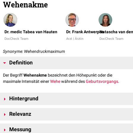
Wehenakme
Dr. medic Tabea van Hauten
Dr. Frank Antwerpes
Natascha van den
DocCheck Team
Arzt | Ärztin
DocCheck Team
Synonyme: Wehendruckmaximum
Definition
Der Begriff
Wehenakme
bezeichnet den Höhepunkt oder die
maximale Intensität einer
Wehe
während des
Geburtsvorgangs
.
Hintergrund
Die Wehenstärke kann im Verlauf in drei Phasen unterteilt werden:
Relevanz
Anstieg (
Inkrement
),
Akme (dem Gipfel der Kontraktion) und
Die Beurteilung der Wehenakme ist – neben der
Wehenfrequenz
, der
Abstieg (
Messung
Dekrement
).
Wehendauer
, der Regelmäßigkeit, der
Muttermundsdynamik
und dem