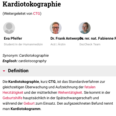
Kardiotokographie
(Weitergeleitet von
CTG
)
Eva Pfeifer
Dr. Frank Antwerpes
Dr. rer. nat. Fabienne
Student/in der Humanmedizin
Arzt | Ärztin
DocCheck Team
Synonym: Cardiotokographie
Englisch:
cardiotocography
Definition
Die
Kardiotokographie
, kurz
CTG
, ist das Standardverfahren zur
gleichzeitigen Überwachung und Aufzeichnung der
fetalen
Herztätigkeit
und der mütterlichen
Wehentätigkeit
. Sie kommt in der
Geburtshilfe
hauptsächlich in der Spätschwangerschaft und
während der
Geburt
zum Einsatz. Den aufgezeichneten Befund nennt
man
Kardiotokogramm
.