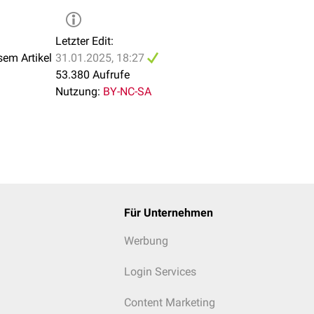
EBP2 kann mit Hilfe einer weiteren
Protease
die Membran verla
den
Zellkern
wandern und dort an das
SRE
(Sterolregulationsele
Letzter Edit:
e
für Proteine exprimiert, die für den Cholesterinstoffwechsel v
sem Artikel
31.01.2025, 18:27
53.380 Aufrufe
Nutzung:
BY-NC-SA
mit nur bei einer niedrigen Cholesterinkonzentration
exprimiert
.
ie über ihre Funktion die Cholesterinkonzentration intrazellulär 
t.
Für Unternehmen
Werbung
Login Services
Content Marketing