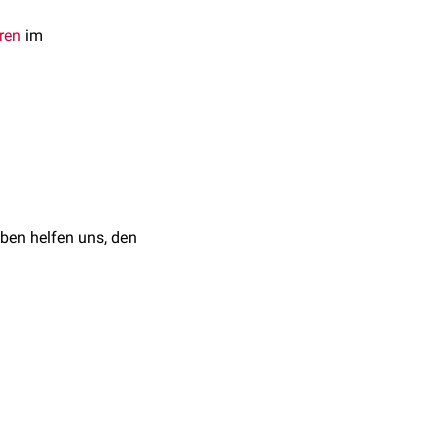
ren
im
ben helfen uns, den
oteindomänen
. Die
C-
indet an das
nsor
wirkt. Die N-
plex an das
Insig-Protein
t verhindert.
n Retikulum fixiert,
n der Membran fixierte N-