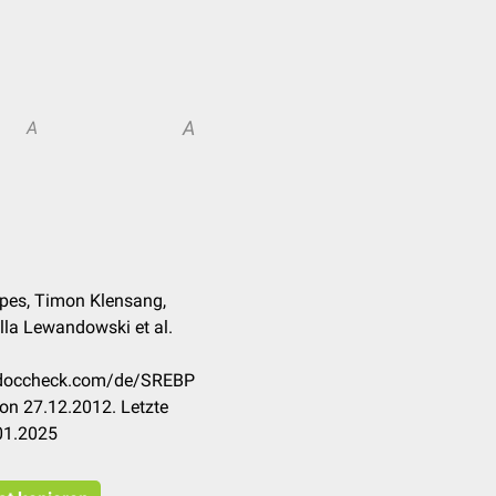
A
A
rpes, Timon Klensang,
ella Lewandowski et al.
n.doccheck.com/de/SREBP
on 27.12.2012. Letzte
01.2025