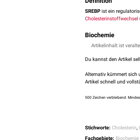
Definition
SREBP
ist ein regulatori
Cholesterinstoffwechsel
Biochemie
Derzeit (2020) sind drei
Artikelinhalt ist veralt
I
SREBP1a
Du kannst den Artikel se
SREBP1c
SREBP2
Alternativ kümmert sich
SREBP2 sitzt in der
Mem
Artikel schnell und vollst
sowie die
N-terminale
Do
Transmembranprotein
S
500
Zeichen verbleibend. Mindes
terminale Domäne ist ein 
Bei einer erhöhten
intraz
(Insulin-induced gene pr
Stichworte:
Cholesterin
,
Umgekehrt wird bei niedr
sodass es zum
Golgi-Ap
Fachgebiete:
Biochemie