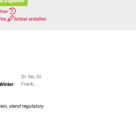
tat kopieren
erher
chte
Artikel erstellen
Dr. No, Dr.
Frank
Winter
Antwerpes + 5
in, sterol regulatory