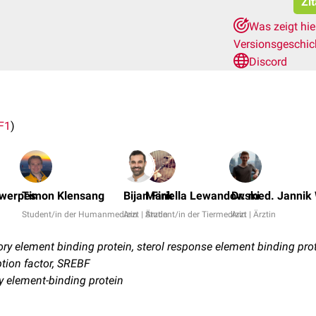
Zi
Was zeigt hi
Versionsgeschi
Discord
F1
)
twerpes
Timon Klensang
Bijan Fink
Mariella Lewandowski
Dr. med. Jannik 
Student/in der Humanmedizin
Arzt | Ärztin
Student/in der Tiermedizin
Arzt | Ärztin
ry element binding protein, sterol response element binding prote
ption factor, SREBF
ry element-binding protein