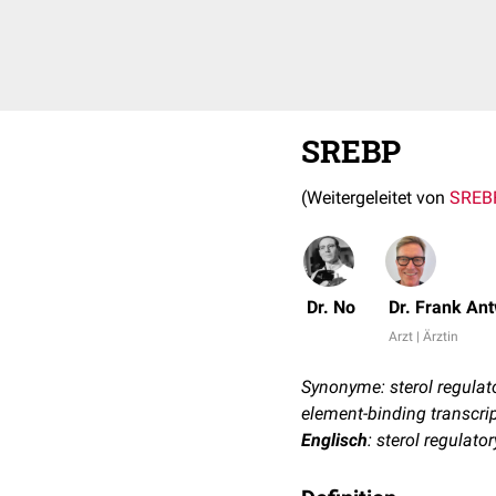
SREBP
(Weitergeleitet von
SREB
Dr. No
Dr. Frank An
Arzt | Ärztin
Synonyme: sterol regulato
element-binding transcri
Englisch
: sterol regulato