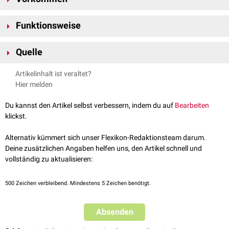
Der Sekretinrezeptor wird u.a. im
Pankreas
, den
Gallengängen
sowie den
Funktionsweise
Brunner-Drüsen
des
Duodenums
exprimiert
.
Die Bindung des
Liganden
Sekretin
an den Rezeptor führt zu einer
Quelle
Aktivierung der
Adenylatzyklase
über ein stimulierendes
G-Protein
(G
).
s
Diese führt zur Umwandlung von
ATP
zum
Second Messenge
r
cAMP
und
GeneCards – SCTR
, abgerufen am 27.06.2025
Artikelinhalt ist veraltet?
zur Aktivierung der
Proteinkinase A
. Der Rezeptor reguliert damit die
Hier melden
exokrine
Sekretion von
Pankreasenzymen
und
Bikarbonat
sowie die
Gallensekretion
in der
Leber
. Darüber hinaus beeinflusst der
Du kannst den Artikel selbst verbessern, indem du auf
Bearbeiten
Sekretinrezeptor die
Magensäureproduktion
und die
Magenentleerung
.
klickst.
Alternativ kümmert sich unser Flexikon-Redaktionsteam darum.
Deine zusätzlichen Angaben helfen uns, den Artikel schnell und
vollständig zu aktualisieren:
500
Zeichen verbleibend. Mindestens 5 Zeichen benötigt.
Absenden