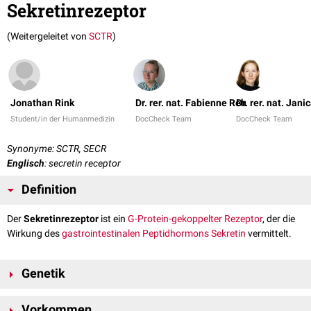
Sekretinrezeptor
(Weitergeleitet von
SCTR
)
Jonathan Rink
Dr. rer. nat. Fabienne Reh
Dr. rer. nat. Jani
Student/in der Humanmedizin
DocCheck Team
DocCheck Team
Synonyme: SCTR, SECR
Englisch
: secretin receptor
Definition
Der
Sekretinrezeptor
ist ein
G-Protein-gekoppelter Rezeptor
, der die
Wirkung des
gastrointestinalen
Peptidhormons
Sekretin
vermittelt.
Genetik
Das SCTR-
Gen
befindet sich auf
Chromosom 2
am
Genlokus
2q14.2.
Vorkommen