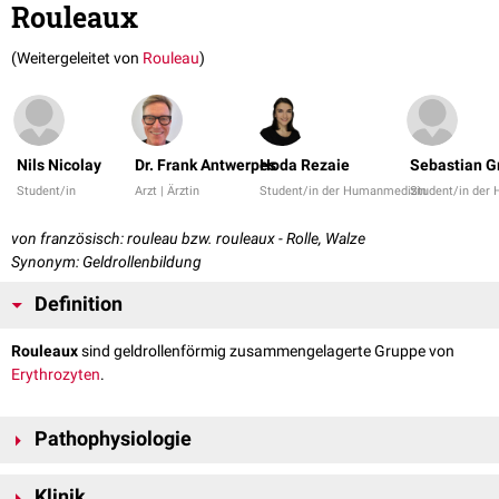
Rouleaux
(Weitergeleitet von
Rouleau
)
Nils Nicolay
Dr. Frank Antwerpes
Hoda Rezaie
Sebastian 
Student/in
Arzt | Ärztin
Student/in der Humanmedizin
Student/in der
von französisch: rouleau bzw. rouleaux - Rolle, Walze
Synonym: Geldrollenbildung
Definition
Rouleaux
sind geldrollenförmig zusammengelagerte Gruppe von
Erythrozyten
.
Pathophysiologie
Rouleaux treten in geringem Maß physiologisch auf. In den vielen Fällen
Klinik
ist jedoch eine hohe Konzentration an
Plasmaproteinen
für ihre Bildung