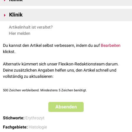
verantwortlich. Auch durch die Interaktion zwischen der
Sialinsäure
auf
Typische Erkrankungen mit Rouleaux-Bildung sind
Multiples Myelom
,
der Erythrozytenmembran und
Akute-Phase-Proteinen
, besonders
Klinik
Diabetes mellitus
, Entzündungen und
Karzinome
sowie
Thalassämien
.
Fibrinogen
, wird die Bildung verstärkt.
Durch die Eindickung des Blutes nach einer
Blutabnahme
können sich
Die Rouleaux-Bildung führt zu einer Erhöhung der
Artikelinhalt ist veraltet?
ebenfalls Rouleaux bilden, sodass
falsch-positive
Befunde möglich sind.
Blutsenkungsgeschwindigkeit
und kann besonders die Durchblutung der
Hier melden
Kapillaren
einschränken. Im Rahmen einer
diabetischen Retinopathie
gilt
dies als einer der Ursachen für die
Mikroangiopathien
.
Du kannst den Artikel selbst verbessern, indem du auf
Bearbeiten
siehe auch
:
Pseudoagglutination
bzw.
Erythrozytenaggregation
klickst.
Alternativ kümmert sich unser Flexikon-Redaktionsteam darum.
Deine zusätzlichen Angaben helfen uns, den Artikel schnell und
vollständig zu aktualisieren:
500
Zeichen verbleibend. Mindestens 5 Zeichen benötigt.
Absenden
Stichworte:
Erythrozyt
Fachgebiete:
Histologie