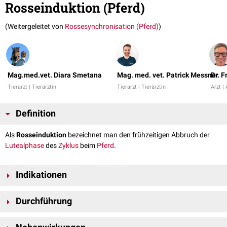
Rosseinduktion (Pferd)
(Weitergeleitet von
Rossesynchronisation (Pferd)
)
Mag.med.vet. Diara Smetana
Mag. med. vet. Patrick Messner
Dr. 
Tierarzt | Tierärztin
Tierarzt | Tierärztin
Arzt | 
Definition
Als
Rosseinduktion
bezeichnet man den frühzeitigen Abbruch der
Lutealphase
des
Zyklus
beim
Pferd
.
Indikationen
In der Pferdemedizin gibt es verschiedene Gründe, die
Rosse
gezielt zu
Durchführung
induzieren:
Vorverlegung der Rosse zur
Besamung
, falls der
Hengst
oder der
Die Lutealphase kann beim Pferd mithilfe von
Prostaglandin F
(PGF
)
2α
2α
Samen
nur in einem bestimmten Zeitraum verfügbar ist