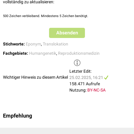
Trägern einer balancierten Translokation tritt gehäuft eine
Infertilität
auf.
vollständig zu aktualisieren:
500
Zeichen verbleibend. Mindestens 5 Zeichen benötigt.
Absenden
Stichworte:
Eponym
,
Translokation
Fachgebiete:
Humangenetik
,
Reproduktionsmedizin
Letzter Edit:
Wichtiger Hinweis zu diesem Artikel
25.02.2025, 16:21
158.471 Aufrufe
Nutzung:
BY-NC-SA
Empfehlung