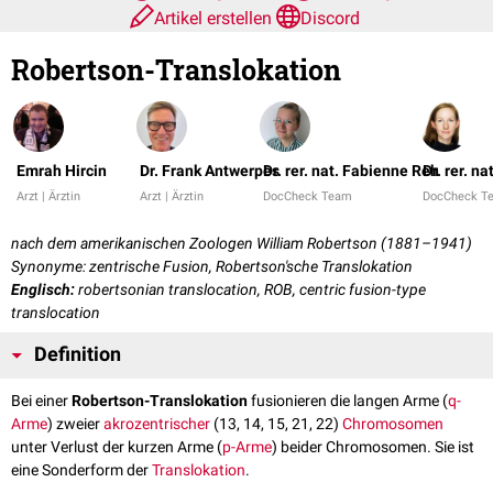
Artikel erstellen
Discord
Robertson-Translokation
Emrah Hircin
Dr. Frank Antwerpes
Dr. rer. nat. Fabienne Reh
Dr. rer. n
Arzt | Ärztin
Arzt | Ärztin
DocCheck Team
DocCheck T
nach dem amerikanischen Zoologen William Robertson (1881–1941)
Synonyme: zentrische Fusion, Robertson'sche Translokation
Englisch:
robertsonian translocation, ROB, centric fusion-type
translocation
Definition
Bei einer
Robertson-Translokation
fusionieren die langen Arme (
q-
Arme
) zweier
akrozentrischer
(13, 14, 15, 21, 22)
Chromosomen
unter Verlust der kurzen Arme (
p-Arme
) beider Chromosomen. Sie ist
eine Sonderform der
Translokation
.