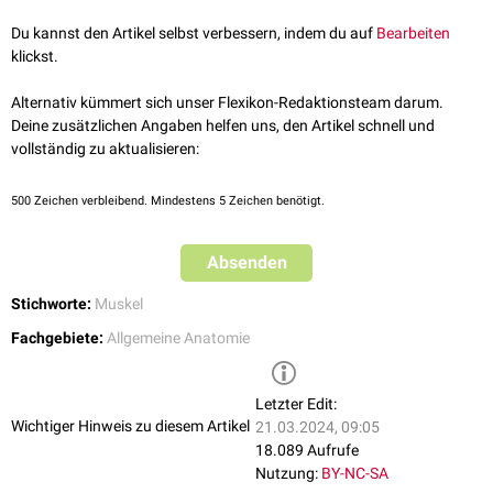
Augenlid
Musculus orbicularis oculi
quergestreift
Du kannst den Artikel selbst verbessern, indem du auf
Bearbeiten
klickst.
Harnblase
Musculus sphincter urethrae internus
glatt
Alternativ kümmert sich unser Flexikon-Redaktionsteam darum.
Harnblase
Musculus sphincter urethrae externus
quergestreift
Deine zusätzlichen Angaben helfen uns, den Artikel schnell und
vollständig zu aktualisieren:
After
Musculus sphincter ani internus
glatt
After
Musculus sphincter ani externus
quergestreift
500
Zeichen verbleibend. Mindestens 5 Zeichen benötigt.
Magen
Pylorus
glatt
Absenden
Mund
Musculus orbicularis oris
quergestreift
Stichworte:
Muskel
Auge
Musculus sphincter pupillae
glatt
Fachgebiete:
Allgemeine Anatomie
Auge
Musculus ciliaris
glatt
Letzter Edit:
Wichtiger Hinweis zu diesem Artikel
21.03.2024, 09:05
18.089 Aufrufe
Nutzung:
BY-NC-SA