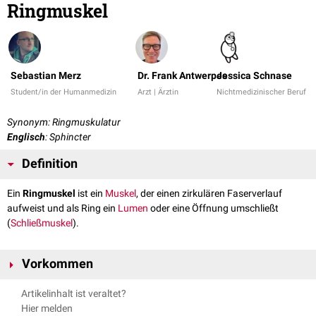
Ringmuskel
Sebastian Merz
Dr. Frank Antwerpes
Jessica Schnase
Student/in der Humanmedizin
Arzt | Ärztin
Nichtmedizinischer Beruf
Synonym: Ringmuskulatur
Englisch
: Sphincter
Definition
Ein
Ringmuskel
ist ein
Muskel
, der einen zirkulären Faserverlauf
aufweist und als Ring ein
Lumen
oder eine Öffnung umschließt
(
Schließmuskel
).
Vorkommen
Artikelinhalt ist veraltet?
Organ
Name
Art
Hier melden