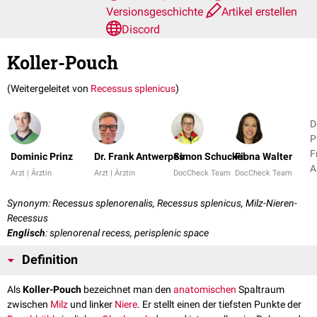
Versionsgeschichte
Artikel erstellen
Discord
Koller-Pouch
(Weitergeleitet von
Recessus splenicus
)
D
P
F
Dominic Prinz
Dr. Frank Antwerpes
Simon Schuckel
Fiona Walter
A
Arzt | Ärztin
Arzt | Ärztin
DocCheck Team
DocCheck Team
+
Synonym: Recessus splenorenalis, Recessus splenicus, Milz-Nieren-
Recessus
Englisch
: splenorenal recess, perisplenic space
Definition
Als
Koller-Pouch
bezeichnet man den
anatomischen
Spaltraum
zwischen
Milz
und linker
Niere
. Er stellt einen der tiefsten Punkte der