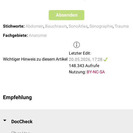
Der Koller-Pouch ist vom linksseitigen subphrenischen Raum oberhalb
der Milz sowie vom
Recessus costodiaphragmaticus
des
Pleuraraums
Absenden
zu unterscheiden. Auf der
kontralateralen
Seite bildet der
Recessus
hepatorenalis
(Morison-Pouch) das anatomische Pendant zwischen
Stichworte:
Abdomen
,
Bauchraum
,
SonoAtlas
,
Sonographie
,
Trauma
Leber
und rechter Niere.
Fachgebiete:
Anatomie
Letzter Edit:
Wichtiger Hinweis zu diesem Artikel
20.05.2026, 17:28
148.343 Aufrufe
Nutzung:
BY-NC-SA
Empfehlung
siehe auch:
Flexikon: Sono Atlas
Humanpathologie
Typische Befunde im Koller-Pouch sind:
DocCheck
Hämatoperitoneum
bei stumpfem
Abdominaltrauma
(z.B.
Milzruptur
)