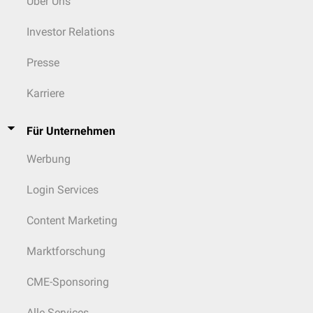
Über Uns
Aszites
bei
portaler Hypertension
,
Herzinsuffizienz
oder
Malignomen
freie Flüssigkeit bei
Hohlorganperforation
oder
Peritonitis
Investor Relations
Abszessbildung
im linken subphrenischen Raum
Im Gegensatz zum Morison-Pouch gilt der Koller-Pouch bei der FAST-
Presse
Sonographie als technisch anspruchsvoller einsehbar, da die Milz ein
deutlich kleineres Schallfenster bietet als die Leber.
Karriere
Für Unternehmen
Werbung
Login Services
Content Marketing
Marktforschung
CME-Sponsoring
Alle Services