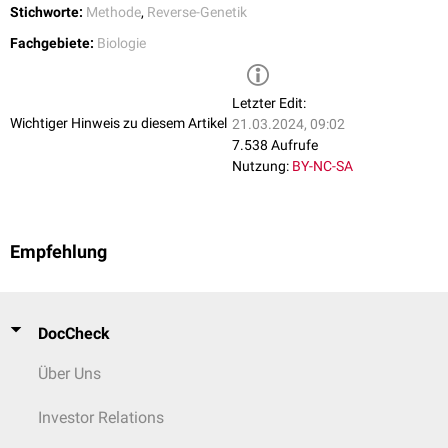
Stichworte:
Methode
,
Reverse-Genetik
Proteininhibitoren zur reversen Genetik gerechnet. Da hier jedoch nicht
das Gen mutiert ist, können Veränderung nicht in die nächste Generation
Fachgebiete:
Biologie
vererbt werden. Sie sind daher keine genetischen Methoden im engeren
Sinn.
Letzter Edit:
Wichtiger Hinweis zu diesem Artikel
21.03.2024, 09:02
7.538 Aufrufe
Nutzung:
BY-NC-SA
Empfehlung
DocCheck
Über Uns
Investor Relations