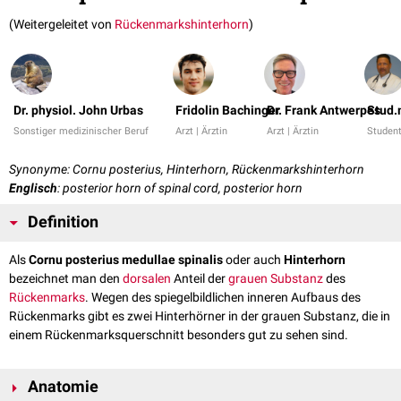
(Weitergeleitet von
Rückenmarkshinterhorn
)
Dr. physiol. John Urbas
Fridolin Bachinger
Dr. Frank Antwerpes
Stud.
Sonstiger medizinischer Beruf
Arzt | Ärztin
Arzt | Ärztin
Student
Synonyme: Cornu posterius, Hinterhorn, Rückenmarkshinterhorn
Englisch
: posterior horn of spinal cord, posterior horn
Definition
Als
Cornu posterius medullae spinalis
oder auch
Hinterhorn
bezeichnet man den
dorsalen
Anteil der
grauen Substanz
des
Rückenmarks
. Wegen des spiegelbildlichen inneren Aufbaus des
Rückenmarks gibt es zwei Hinterhörner in der grauen Substanz, die in
einem Rückenmarksquerschnitt besonders gut zu sehen sind.
Anatomie