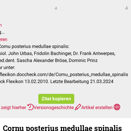
A
A
n
...
eren
 Cornu posterius medullae spinalis:
siol. John Urbas, Fridolin Bachinger, Dr. Frank Antwerpes,
d.dent. Sascha Alexander Bröse, Dominic Prinz
r unter:
/flexikon.doccheck.com/de/Cornu_posterius_medullae_spinalis
k Flexikon 13.02.2010. Letzte Bearbeitung 21.03.2024
Zitat kopieren
zeigt hierher
Versionsgeschichte
Artikel erstellen
Cornu posterius medullae spinalis